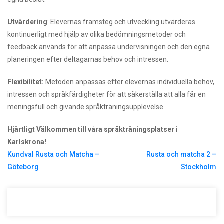
Utvärdering
: Elevernas framsteg och utveckling utvärderas
kontinuerligt med hjälp av olika bedömningsmetoder och
feedback används för att anpassa undervisningen och den egna
planeringen efter deltagarnas behov och intressen.
Flexibilitet:
Metoden anpassas efter elevernas individuella behov,
intressen och språkfärdigheter för att säkerställa att alla får en
meningsfull och givande språkträningsupplevelse.
Hjärtligt Välkommen till våra språkträningsplatser i
Karlskrona!
Inläggsnavigering
Kundval Rusta och Matcha –
Rusta och matcha 2 –
Göteborg
Stockholm