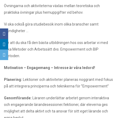
Övningarna och aktiviteterna växlas mellan teoretiska och
praktiska övningar plus hemuppgifter vid behov.
Vi ska också göra studiebesök inom olika branscher samt
myndigheter …
För att du ska få den bästa utbildningen hos oss arbetar vi med
olika Metoder och Arbetssätt dvs. Empowerment och BIP
metoden.
Motivation – Engagemang – Intresse är våra ledord!
Planering:
Lektioner och aktiviteter planeras noggrant med fokus
på att integrera principerna och teknikerna för ”Empowerment”
Genomförande:
Läraren underlättar arbetet genom interaktiva
och engagerande lärandesessioner/lektioner, där eleverna ges
möjlighet att delta aktivt och ta ansvar för sitt eget lärande och
egna beslut.