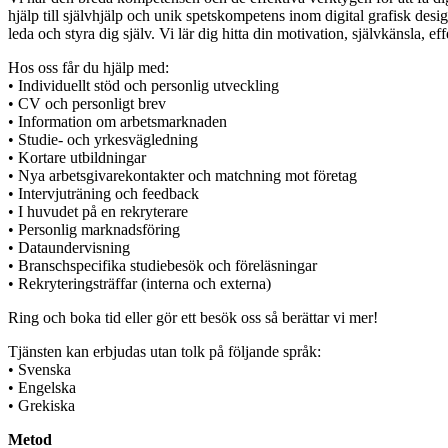
hjälp till självhjälp och unik spetskompetens inom digital grafisk desi
leda och styra dig själv. Vi lär dig hitta din motivation, självkänsla, 
Hos oss får du hjälp med:
• Individuellt stöd och personlig utveckling
• CV och personligt brev
• Information om arbetsmarknaden
• Studie- och yrkesvägledning
• Kortare utbildningar
• Nya arbetsgivarekontakter och matchning mot företag
• Intervjuträning och feedback
• I huvudet på en rekryterare
• Personlig marknadsföring
• Dataundervisning
• Branschspecifika studiebesök och föreläsningar
• Rekryteringsträffar (interna och externa)
Ring och boka tid eller gör ett besök oss så berättar vi mer!
Tjänsten kan erbjudas utan tolk på följande språk:
• Svenska
• Engelska
• Grekiska
Metod