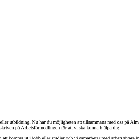
 eller utbildning. Nu har du möjligheten att tillsammans med oss på Alm
skriven på Arbetsförmedlingen för att vi ska kunna hjälpa dig.
 att komma ut i jobb eller studier och vi samarbetar med arbetsgivare in