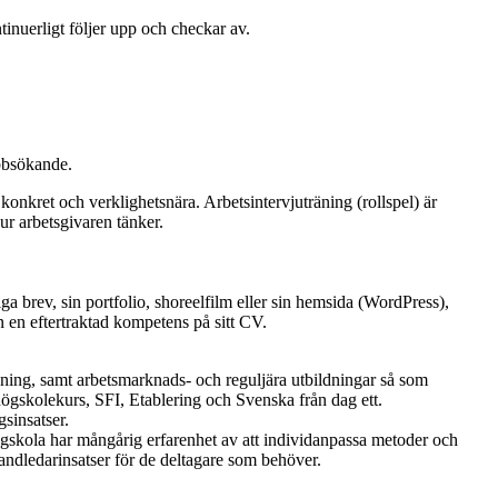
nuerligt följer upp och checkar av.
obbsökande.
onkret och verklighetsnära. Arbetsintervjuträning (rollspel) är
hur arbetsgivaren tänker.
 brev, sin portfolio, shoreelfilm eller sin hemsida (WordPress),
 en eftertraktad kompetens på sitt CV.
hning, samt arbetsmarknads- och reguljära utbildningar så som
gskolekurs, SFI, Etablering och Svenska från dag ett.
sinsatser.
gskola har mångårig erfarenhet av att individanpassa metoder och
handledarinsatser för de deltagare som behöver.