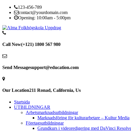
123-456-789
contact@yourdomain.com
Opening: 10:00am - 5:00pm
Call Now
(+121) 1800 567 980
Send Message
support@education.com
Our Location
211 Ronad, California, Us
Startsida
UTBILDNINGAR
Arbetsmarknadsutbildningar
Marknadsföring för kulturarbetare – Kultur Media
Företagsutbildningar
Grundkurs i videoredigering med DaVinci Resolv