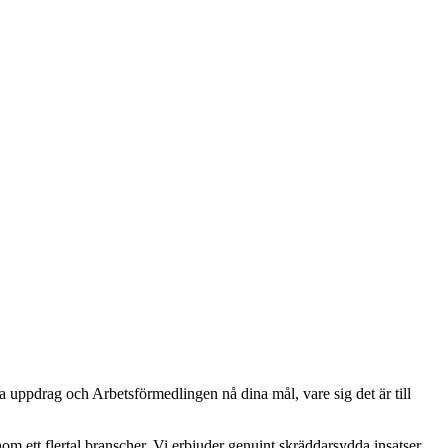
a uppdrag och Arbetsförmedlingen nå dina mål, vare sig det är till
om ett flertal branscher. Vi erbjuder genuint skräddarsydda insatser,