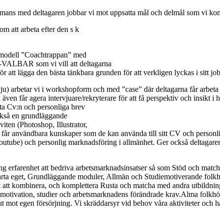
mans med deltagaren jobbar vi mot uppsatta mål och delmål som vi konti
om att arbeta efter den s k
en modell ”Coachtrappan” med
LBAR som vi vill att deltagarna
r att lägga den bästa tänkbara grunden för att verkligen lyckas i sitt j
ju) arbetar vi i workshopform och med ”case” där deltagarna får arbeta k
även får agera intervjuare/rekryterare för att få perspektiv och insikt i 
ta Cv:n och personliga brev
ckså en grundläggande
iten (Photoshop, Illustrator,
år användbara kunskaper som de kan använda till sitt CV och personliga
utube) och personlig marknadsföring i allmänhet. Ger också deltagaren
ång erfarenhet att bedriva arbetsmarknadsinsatser så som Stöd och matc
arta eget, Grundläggande moduler, Allmän och Studiemotiverande folkhö
t att kombinera, och komplettera Rusta och matcha med andra utbildning
 motivation, studier och arbetsmarknadens förändrade krav.Alma folkhö
n ut mot egen försörjning. Vi skräddarsyr vid behov våra aktiviteter och 