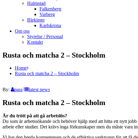
Halmstad
Falkenberg
Varberg
Blekinge
Karlskrona
Om oss
Styrelse / Personal
Kontakt
Rusta och matcha 2 – Stockholm
Home
Rusta och matcha 2 – Stockholm
By:
para
latest news
Rusta och matcha 2 – Stockholm
Är du trött på att gå arbetslös?
Du som är arbetssökande och behöver hjälp med att hitta ett nytt jobb
arbete eller studier. Det krävs inga förkunskaper men du måste vara in
Vi har den breda kompetensen och de effektiva verktygen för att få dig