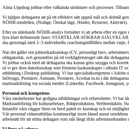
Alma Uppdrag jobbar efter välkända strukturer och processer. Tillsam
Vi hjälper deltagaren att på ett effektivt sätt uppnå mål och delmål gen
NÖHR-modellen, (Nuläge, Önskat läge, Hinder, Resurser, Aktivitet).
Efter en inledande NÖHR-analys fortsätter vi att arbeta efter en eg
fyra klart definierade faser: STARTKLAR-SÖKBAR-SJÄLVKLAR-VA
ska genomgå med 2–3 individuella coachningstillfällen mellan varje, fö
När det gäller ren jobbsökarkunskap (CV, personligt brev, arbetsinterv
obligatorisk, och genomförs på ett verklighetstroget sätt där deltagarna 
Vi jobbar också med att deltagarna ska kunna göra snygga och korrek
så vi ger dem datorkunskap som förutom baskunskaper i allmän IT o
utbildning i Desktop publishing. Vi har specialistkompetens i Adobe-sv
InDesign, Premiere, Animate, Premiere, Acrobat m.m.) där deltagarna f
marknadsföring via sociala medier (Linkedin, Facebook, Instagram, yo
Personal och kompetens
Våra medarbetare har gedigna utbildningar och erfarenheter. Vi har l
Marknadsföring för kulturarbetare, Bildproduktion, Webbredaktör, St
Innanför våra väggar finns en bred palett av kunskap och en möjlighe
Vår personal vidareutbildas kontinuerligt inom bland annat områdena
arbetssätt för att stötta deltagare som står långt ifrån arbetsmarknade
Vi finns på adress: