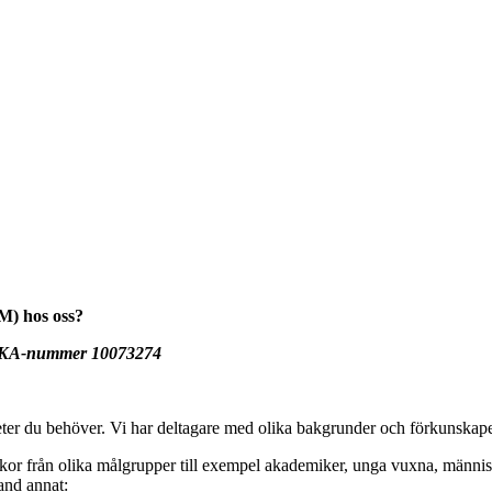
M) hos oss?
rt KA-nummer 10073274
er du behöver. Vi har deltagare med olika bakgrunder och förkunskaper,
skor från olika målgrupper till exempel akademiker, unga vuxna, männis
land annat: