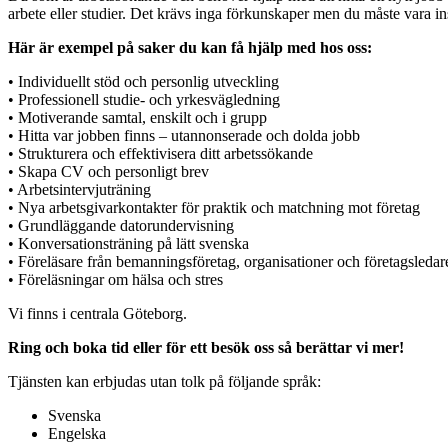
arbete eller studier. Det krävs inga förkunskaper men du måste vara in
Här är exempel på saker du kan få hjälp med hos oss:
• Individuellt stöd och personlig utveckling
• Professionell studie- och yrkesvägledning
• Motiverande samtal, enskilt och i grupp
• Hitta var jobben finns – utannonserade och dolda jobb
• Strukturera och effektivisera ditt arbetssökande
• Skapa CV och personligt brev
• Arbetsintervjuträning
• Nya arbetsgivarkontakter för praktik och matchning mot företag
• Grundläggande datorundervisning
• Konversationsträning på lätt svenska
• Föreläsare från bemanningsföretag, organisationer och företagsledar
• Föreläsningar om hälsa och stres
Vi finns i centrala Göteborg.
Ring och boka tid eller för ett besök oss så berättar vi mer!
Tjänsten kan erbjudas utan tolk på följande språk:
Svenska
Engelska