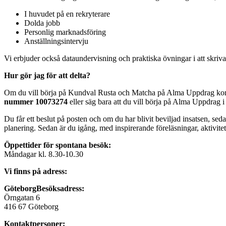
I huvudet på en rekryterare
Dolda jobb
Personlig marknadsföring
Anställningsintervju
Vi erbjuder också dataundervisning och praktiska övningar i att skriva
Hur gör jag för att delta?
Om du vill börja på Kundval Rusta och Matcha på Alma Uppdrag kontak
nummer
10073274
eller säg bara att du vill börja på Alma Uppdrag 
Du får ett beslut på posten och om du har blivit beviljad insatsen, se
planering. Sedan är du igång, med inspirerande föreläsningar, aktivite
Öppettider för spontana besök:
Måndagar kl. 8.30-10.30
Vi finns på adress:
Göteborg
Besöksadress:
Örngatan 6
416 67
Göteborg
Kontaktpersoner: