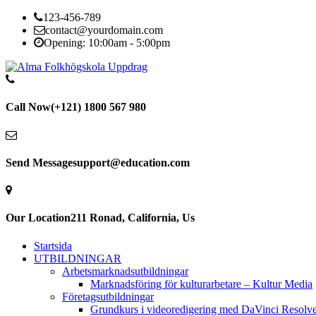
123-456-789
contact@yourdomain.com
Opening: 10:00am - 5:00pm
Call Now
(+121) 1800 567 980
Send Message
support@education.com
Our Location
211 Ronad, California, Us
Startsida
UTBILDNINGAR
Arbetsmarknadsutbildningar
Marknadsföring för kulturarbetare – Kultur Media
Företagsutbildningar
Grundkurs i videoredigering med DaVinci Resolv